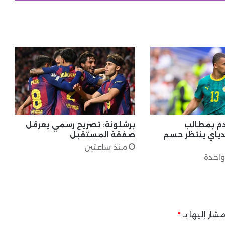
م بمطالب
برشلونة: تصريح رسمي يعرقل
ندياي ينتظر حسم
صفقة المستقبل
منذ ساعتين
واحدة
شار إليها بـ
*