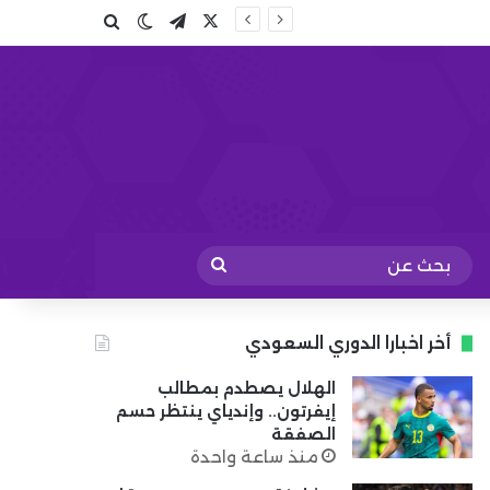
X
تيلقرام
بحث عن
الوضع المظلم
بحث
عن
أخر اخبارا الدوري السعودي
الهلال يصطدم بمطالب
إيفرتون.. وإندياي ينتظر حسم
الصفقة
منذ ساعة واحدة