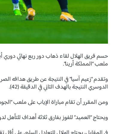
ملعب “المملكة أرينا”.
الدوسري النتيجة بالهدف الثاني في الدقيقة (42).
ومن المقرر أن تقام مباراة الإياب على ملعب “الجوهرة” يوم (12 ما
ويحتاج “العميد” للفوز بفارق ثلاثة أهداف للتأهل لدو
في المقابل، يحتاج الهلال للتعادل السلبي على أقل 