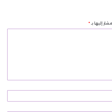
شار إليها بـ
*