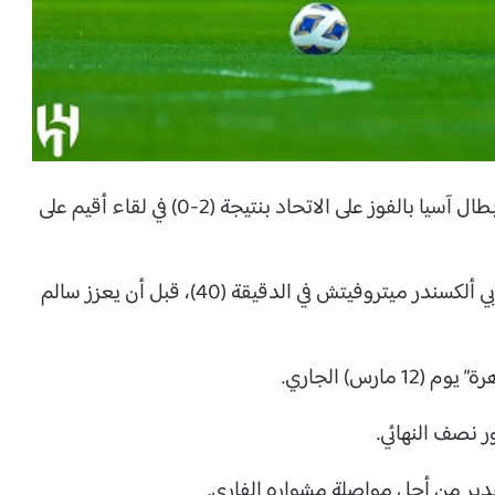
حسم فريق الهلال لقاء ذهاب دور ربع نهائي دوري أبطال آسيا بالفوز على الاتحاد بنتيجة (2-0) في لقاء أقيم على
وتقدم “زعيم آسيا” في النتيجة عن طريق هدافه الصربي ألكسندر ميتروفيتش في الدقيقة (40)، قبل أن يعزز سالم
رس) الجاري.
ر نصف النهائي.
تقدير من أجل مواصلة مشواره الفاري.