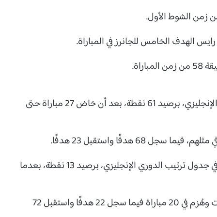
اراة.
يحتل أرسنال المركز الثالث في جدول ترتيب الدوري الإنجليزي، برصيد 61 نقطة، بعد أن خاض 27 مباراة حتى
فيما يحتل شيفيلد يونايتد المركز العشرون والأخير في جدول ترتيب الدوري الإنجليزي، برصيد 13 نقطة، بعدما
فاز شيفيلد يونايتد في 3 مباريات وتعادل في 4 لقاءات وهُزم في 20 مباراة فيما سجل 22 هدفًا واستقبل 72