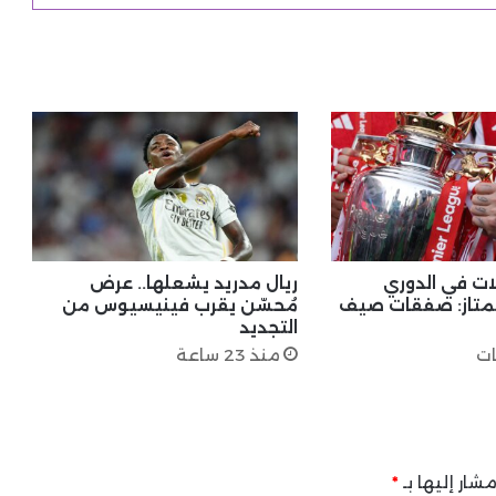
ات في الدوري
ريال مدريد يشعلها.. عرض
لممتاز: صفقات صيف
مُحسّن يقرب فينيسيوس من
التجديد
منذ 23 ساعة
شار إليها بـ
*