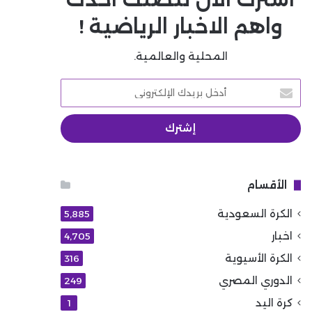
واهم الاخبار الرياضية !
المحلية والعالمية.
أدخل
بريدك
الإلكتروني
الأقسام
الكرة السعودية
5٬885
اخبار
4٬705
الكرة الأسيوية
316
الدوري المصري
249
كرة اليد
1