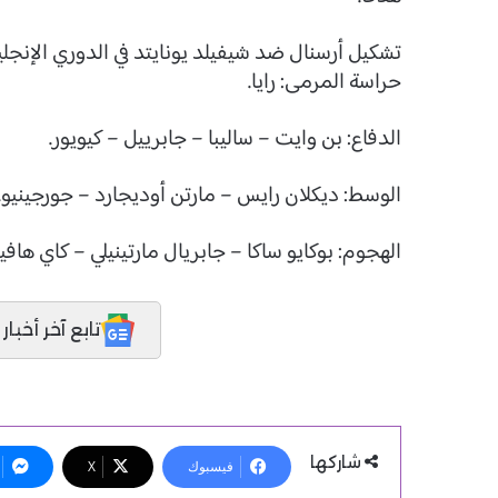
تشكيل أرسنال ضد شيفيلد يونايتد في الدوري الإنجل
حراسة المرمى: رايا.
الدفاع: بن وايت – ساليبا – جابرييل – كيويور.
الوسط: ديكلان رايس – مارتن أوديجارد – جورجينيو.
الهجوم: بوكايو ساكا – جابريال مارتينيلي – كاي هافير
تابع آخر أخبار المدر
شاركها
فيسبوك
X