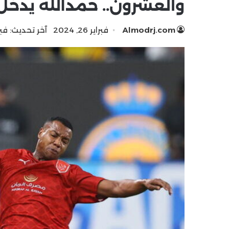
والعشرون.. حمدالله يدخل
Almodrj.com
فبراير 26, 2024
آخر تحديث: فبراير 26,