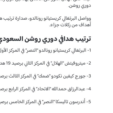
دوري روشن.
أهداف من ركلات جزاء.
ترتيب هدافي دوري روشن السعودي
1- البرتغالي كريستيانو رونالدو “النصر” في المركز الأول، برصيد 22 هدفًا.
2- ميتروفيتش “الهلال” في المركز الثاني برصيد 19 هدفًا.
3- جورج كيفين نكودو “ضمك” في المركز الثالث برصيد 15 هدفًا.
4- عبدالرزاق حمدالله “الاتحاد” في المركز الرابع برصيد 15 هدفًا.
5- أندرسون تاليسكا “النصر” في المركز الخامس برصيد 13 هدفًا.