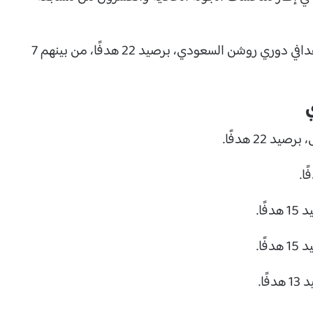
وواصل البرتغالي كريستيانو رونالدو، صدارة ترتيب هدافي دوري روشن السعودي، برصيد 22 هدفًا، من بينهم 7