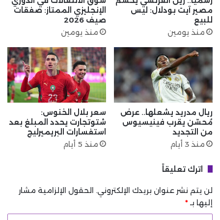
رسميًا.. رين الفرنسي يحسم
سوق الانتقالات في الدوري
مصير آيت بودلال: ليس
الإنجليزي الممتاز: صفقات
للبيع
صيف 2026
منذ يومين
منذ يومين
ريال مدريد يشعلها.. عرض
سعر بلال الخنوس:
مُحسّن يقرب فينيسيوس
شتوتجارت يحدد المبلغ بعد
من التجديد
استفسارات البريميرليج
منذ 3 أيام
منذ 5 أيام
اترك تعليقاً
لن يتم نشر عنوان بريدك الإلكتروني.
الحقول الإلزامية مشار
إليها بـ
*