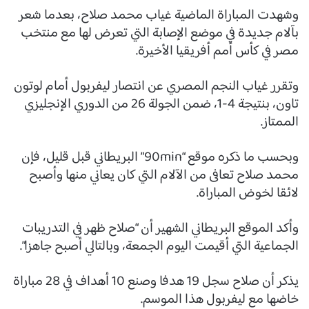
وشهدت المباراة الماضية غياب محمد صلاح، بعدما شعر
بآلام جديدة في موضع الإصابة التي تعرض لها مع منتخب
مصر في كأس أمم أفريقيا الأخيرة.
وتقرر غياب النجم المصري عن انتصار ليفربول أمام لوتون
تاون، بنتيجة 4-1، ضمن الجولة 26 من الدوري الإنجليزي
الممتاز.
وبحسب ما ذكره موقع “90min” البريطاني قبل قليل، فإن
محمد صلاح تعافى من الآلام التي كان يعاني منها وأصبح
لائقا لخوض المباراة.
وأكد الموقع البريطاني الشهير أن “صلاح ظهر في التدريبات
الجماعية التي أقيمت اليوم الجمعة، وبالتالي أصبح جاهزا”.
يذكر أن صلاح سجل 19 هدفا وصنع 10 أهداف في 28 مباراة
خاضها مع ليفربول هذا الموسم.