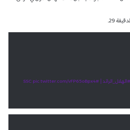
يقة 29.
|
الهلال_الرائد
#SSC
pic.twitter.com/vFP65oBpx4