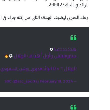
الرائد في الدقيقة الثالثة.
وعاد الصربي ليضيف الهدف الثاني من ركلة جزاء في الدق
هدددددف!
ميتروفيتش وأول أهداف الهلال
الهلال 1 × 0 الرائد
#دوري_روشن_السعودي
#
February 18, 2024
— SSC (@ssc_sports)