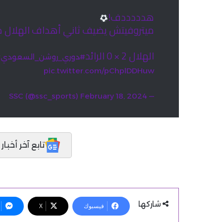
هدددددف!
ميتروفيتش يضيف ثاني أهداف الهلال م
الهلال 2 × 0 الرائد
#دوري_روشن_السعودي
#
pic.twitter.com/pChplDDHuw
February 18, 2024
— SSC (@ssc_sports)
تابع آخر أخبار المدر
شاركها
فيسبوك
X