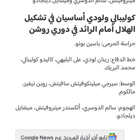
ميتروفيتش، سالم الدوسري وميشايل ديلجادو.
كوليبالي ولودي أساسيان في تشكيل
الهلال أمام الرائد في دوري روشن
حراسة المرمى: ياسين بونو.
خط الدفاع: رينان لودي، على البليهي، كاليدو كوليبالي،
محمد البريك.
الوسط: سيرجي ميلينكوفيتش سافيتش، روبن نيفيز،
مالكوم.
الهجوم: سالم الدوسري، ألكسندر ميتروفيتش، ميشايل
ديلجادو.
تابع آخر أخبار المدرج عبر Google News