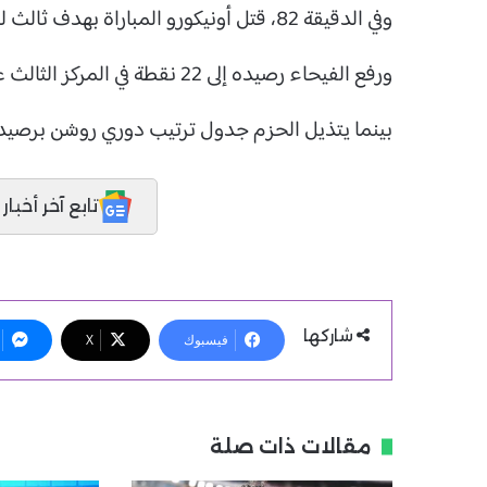
وفي الدقيقة 82، قتل أونيكورو المباراة بهدف ثالث لصالح الضيوف بعد عرضية من نواكايمي.
ورفع الفيحاء رصيده إلى 22 نقطة في المركز الثالث عشر بجدول ترتيب دوري روشن.
بينما يتذيل الحزم جدول ترتيب دوري روشن برصيد 13 نقطة بعدما حقق فوزين فقط و7 تعادلات
تابع آخر أخبار المدر
شاركها
فيسبوك
X
مقالات ذات صلة