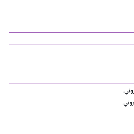
وني.
روني.