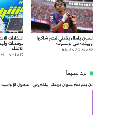
لامين يامال يقتني قصر شاكيرا
انتخابات الات
وبيكيه في برشلونة
توقعات وليد
الاتحاد
منذ 20 دقيقة
منذ 6 ساعات
اترك تعليقاً
لن يتم نشر عنوان بريدك الإلكتروني.
الحقول الإلزامية م
ا
ل
ت