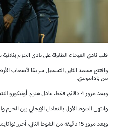
قلب نادي الفيحاء الطاولة على نادي الحزم بثلاثي
من باداموسي.
وبعد مرور 4 دقائق فقط، عادل هنري أونيكورو النتيجة بهدف التعادل بعد أسيست من أنتوني نواكايمي .
وانتهى الشوط الأول بالتعادل الإيجابي بين الحزم و
وبعد مرور 15 دقيقة من الشوط الثاني، أحرز نواكايمي الهدف الثاني بعد خطأ من الدفاع.