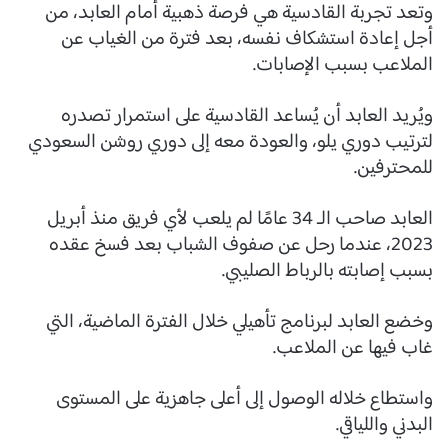
وتعد تجربة القادسية هي فرصة ذهبية أمام العابد، من
أجل إعادة استشكاف نفسه، بعد فترة من الغياب عن
الملاعب بسبب الإصابات.
ويُريد العابد أن يُساعد القادسية على استمرار تصدره
لترتيب دوري يلو، والعودة معه إلى دوري روشن السعودي
للمحترفين.
العابد صاحب الـ 34 عامًا لم يلعب لأي فريق منذ أبريل
2023، عندما رحل عن صفوف الشباب بعد فسخ عقده
بسبب إصابته بالرباط الصليبي.
وخضع العابد لبرنامج تأهيلي خلال الفترة الماضية، التي
غاب فيها عن الملاعب.
واستطاع خلاله الوصول إلى أعلى جاهزية على المستوى
البدني واللياقي.