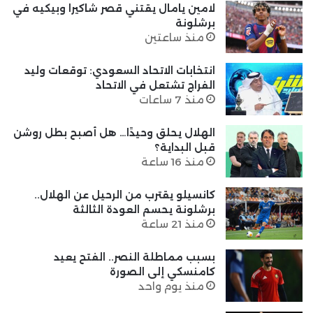
لامين يامال يقتني قصر شاكيرا وبيكيه في
برشلونة
منذ ساعتين
انتخابات الاتحاد السعودي: توقعات وليد
الفراج تشتعل في الاتحاد
منذ 7 ساعات
الهلال يحلق وحيدًا… هل أصبح بطل روشن
قبل البداية؟
منذ 16 ساعة
كانسيلو يقترب من الرحيل عن الهلال..
برشلونة يحسم العودة الثالثة
منذ 21 ساعة
بسبب مماطلة النصر.. الفتح يعيد
كامنسكي إلى الصورة
منذ يوم واحد