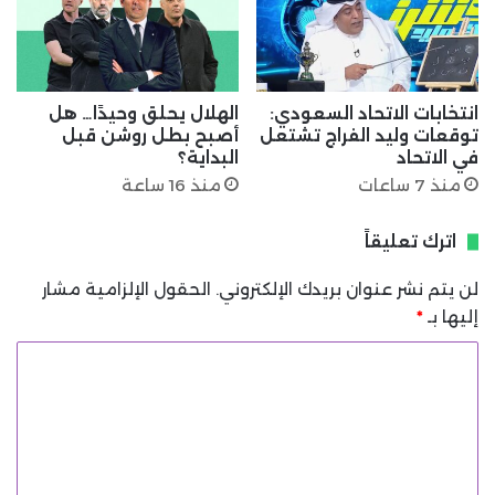
انتخابات الاتحاد السعودي:
الهلال يحلق وحيدًا… هل
توقعات وليد الفراج تشتعل
أصبح بطل روشن قبل
في الاتحاد
البداية؟
منذ 7 ساعات
منذ 16 ساعة
اترك تعليقاً
لن يتم نشر عنوان بريدك الإلكتروني.
الحقول الإلزامية مشار
إليها بـ
*
ا
ل
ت
ع
ل