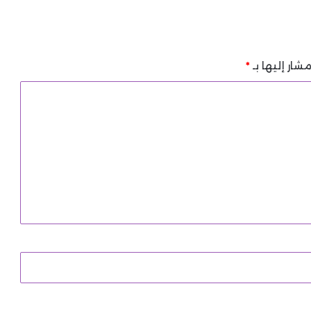
شار إليها بـ
*