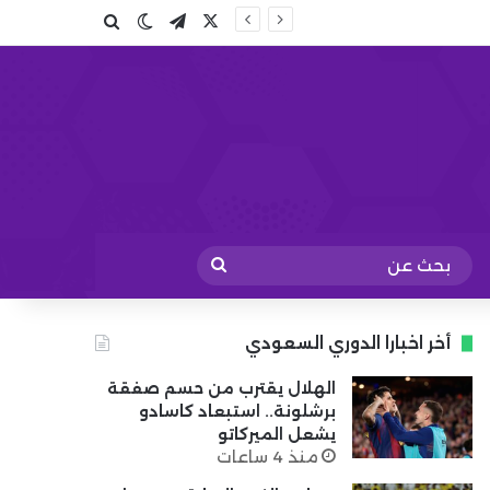
X
تيلقرام
بحث عن
الوضع المظلم
بحث
عن
أخر اخبارا الدوري السعودي
الهلال يقترب من حسم صفقة
برشلونة.. استبعاد كاسادو
يشعل الميركاتو
منذ 4 ساعات