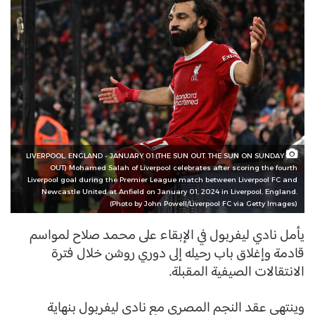
LIVERPOOL, ENGLAND - JANUARY 01:(THE SUN OUT. THE SUN ON SUNDAY
OUT) Mohamed Salah of Liverpool celebrates after scoring the fourth
Liverpool goal during the Premier League match between Liverpool FC and
Newcastle United at Anfield on January 01, 2024 in Liverpool, England.
(Photo by John Powell/Liverpool FC via Getty Images)
يأمل نادي ليفربول في الإبقاء على محمد صلاح لمواسم
قادمة وإغلاق باب رحيله إلى دوري روشن خلال فترة
الانتقالات الصيفية المقبلة.
وينتهي عقد النجم المصري مع نادي ليفربول بنهاية