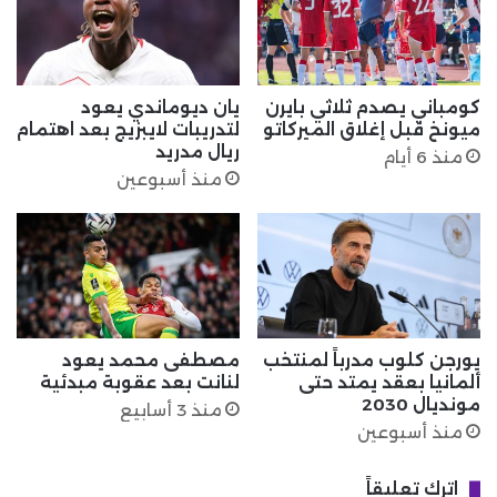
كومباني يصدم ثلاثي بايرن
يان ديوماندي يعود
ميونخ قبل إغلاق الميركاتو
لتدريبات لايبزيج بعد اهتمام
ريال مدريد
منذ 6 أيام
منذ أسبوعين
يورجن كلوب مدرباً لمنتخب
مصطفى محمد يعود
ألمانيا بعقد يمتد حتى
لنانت بعد عقوبة مبدئية
مونديال 2030
منذ 3 أسابيع
منذ أسبوعين
اترك تعليقاً