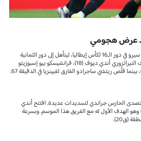
بعد عرض هجومي
اكتسح إنتر ميلان ضيفه فينيزيا 5-1 على ملعب سان سيرو في دور الـ16 لكأس إيطاليا، ليتأهل إلى دور الثمانية
وينتظر الفائز من مواجهة روما وتورينو. سجل أهداف النيراتزوري أندي ديوف (18)، فرانشيسكو بيو إسبوزيتو
للقاء هادئًا مع فرصة مبكرة لسوسيتش (ق8) وتصدى الحارس جراندي لتسديدات عديدة. افتتح أندي
يوف التسجيل بعد تمريرة بينية من فراتسي (ق18) وهو الهدف الأول له مع الفريق هذا الموسم. وبسرعة
 (ق20).