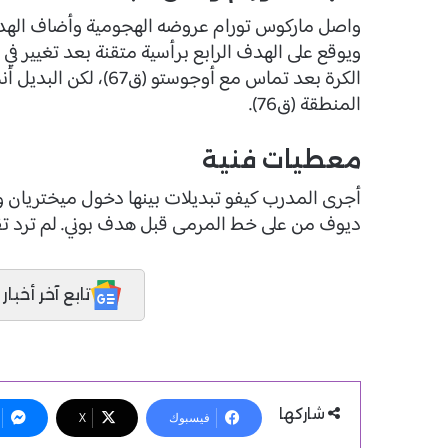
الكرة بعد تماس مع أوج
المنطقة (ق76).
معطيات فنية
أجرى المدرب كيفو تبديلات بينها دخول ميختريان وم
ديوف من على خط المرمى قبل هدف بوني. لم ترد تقا
تابع آخر أخبار المدر
شاركها
فيسبوك
X