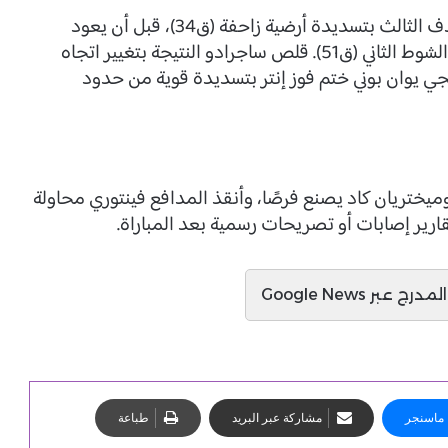
واصل ماركوس تورام عروضه الهجومية وأضاف الهدف الثالث بتسديدة أرضية زاحفة (ق34)، قبل أن يعود
ويوقع على الهدف الرابع برأسية متقنة بعد تغيير في الشوط الثاني (ق51). قلص ساجرادو النتيجة بتغيير اتجاه
وستو (ق67)، لكن البديل أنجي يوان بوني ختم فوز إنتر بتسديدة قوية من حدود
يختريان كاد يصنع فرصًا، وأنقذ المدافع فينتوري محاولة
رير إصابات أو تصريحات رسمية بعد المباراة.
ج عبر Google News
ماسنجر
مشاركة عبر البريد
طباعة