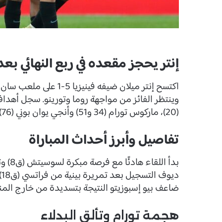
إنتر يحجز مقعده في ربع النهائي 
(20)، ماركوس تورام (34 و51) وأنجي يوان بوني (76)، بينما قلّص ريتشي ساجرادو الفارق لفيينزيا في الدقيقة 67.
تفاصيل وأبرز أحداث المباراة
بدأ ا
د
ضاعف بيو إسبوزيتو النتيجة بتسديدة من خارج المنطقة
هجمة تورام وتألق البدلاء