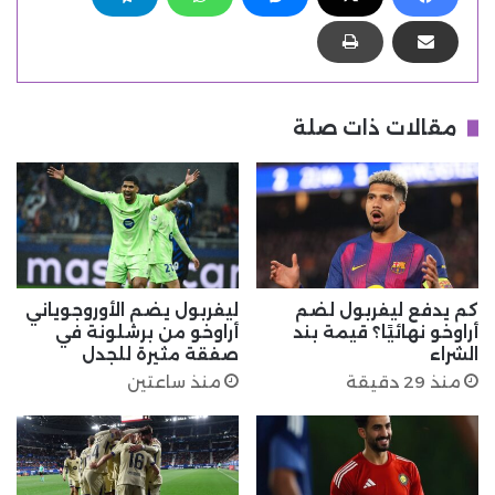
مقالات ذات صلة
كم يدفع ليفربول لضم
ليفربول يضم الأوروجوياني
أراوخو نهائيًا؟ قيمة بند
أراوخو من برشلونة في
الشراء
صفقة مثيرة للجدل
منذ 29 دقيقة
منذ ساعتين