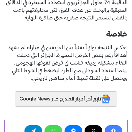
الدقيقة 74. حاول الجزائريون استعادة السيطرة في الدقائق
المتبقية والبحث عن هدف الفوز، لكن محاولاتهم باءت
بالفشل لتستمر النتيجة صفرية حتى صافرة النهاية.
خلاصة
تعكس النتيجة توازناً تقنياً بين الفريقين في مباراة لم تشهد
أهدافاً رغم بعض الفرص المميزة. الجزائر التي دخلت
اللقاء بتشكيلة رديفة فشلت في فرض تفوقها الهجومي،
بينما استفاد السودان من الطرد ليضغط في الشوط الثاني
ويحصل على نقطة ثمينة أمام منافس تاريخي.
تابع آخر أخبار المدرج عبر Google News