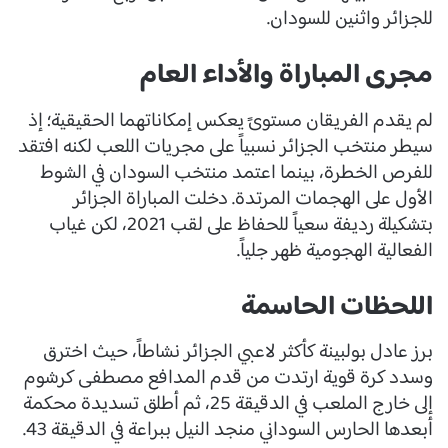
للجزائر واثنين للسودان.
مجرى المباراة والأداء العام
لم يقدم الفريقان مستوىً يعكس إمكاناتهما الحقيقية؛ إذ
سيطر منتخب الجزائر نسبياً على مجريات اللعب لكنه افتقد
للفرص الخطرة، بينما اعتمد منتخب السودان في الشوط
الأول على الهجمات المرتدة. دخلت المباراة الجزائر
بتشكيلة رديفة سعياً للحفاظ على لقب 2021، لكن غياب
الفعالية الهجومية ظهر جلياً.
اللحظات الحاسمة
برز عادل بولبينة كأكثر لاعبي الجزائر نشاطاً، حيث اخترق
وسدد كرة قوية ارتدت من قدم المدافع مصطفى كرشوم
إلى خارج الملعب في الدقيقة 25، ثم أطلق تسديدة محكمة
أبعدها الحارس السوداني منجد النيل ببراعة في الدقيقة 43.