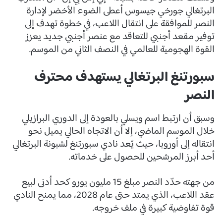
البرتغالي جورخي جيسوس أعطى الضوء الأخضر لإدارة
النصر للموافقة على انتقال اللاعب، في خطوة تهدف إلى
توفير مقعد أجنبي للتعاقد مع عنصر أجنبي جديد يعزز
القوة الهجومية للعالمي في النصف الثاني من الموسم.
سبورتنغ البرتغالي يستهدف محترف
النصر
وسبق أن ارتبط اسم ويسلي بالعودة إلى الدوري البرازيلي
خلال الموسم الماضي، إلا أن الاتجاه الحالي يميل نحو
انتقاله إلى أوروبا، حيث يُعد نادي سبورتنغ لشبونة البرتغالي
أحد أبرز المرشحين للحصول على خدماته.
من جهته حدّد النصر مبلغ 15 مليون يورو كحد أدنى لبيع
عقد اللاعب، الذي يمتد حتى عام 2028، مما يمنح النادي
قوة تفاوضية كبيرة في ملف خروجه.