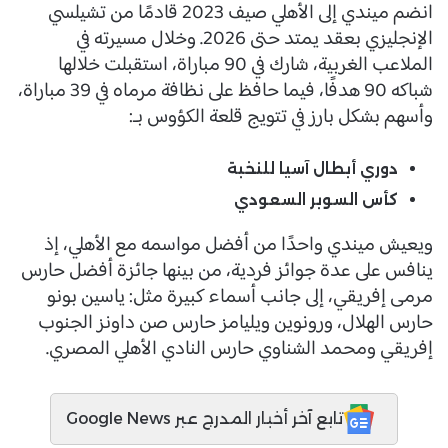
انضم ميندي إلى الأهلي صيف 2023 قادمًا من تشيلسي
الإنجليزي بعقد يمتد حتى 2026. وخلال مسيرته في
الملاعب الغربية، شارك في 90 مباراة، استقبلت خلالها
شباكه 90 هدفًا، فيما حافظ على نظافة مرماه في 39 مباراة،
وأسهم بشكل بارز في تتويج قلعة الكؤوس بـ:
دوري أبطال آسيا للنخبة
كأس السوبر السعودي
ويعيش ميندي واحدًا من أفضل مواسمه مع الأهلي، إذ
ينافس على عدة جوائز فردية، من بينها جائزة أفضل حارس
مرمى إفريقي، إلى جانب أسماء كبيرة مثل: ياسين بونو
حارس الهلال، ورونوين ويليامز حارس صن داونز الجنوب
إفريقي ومحمد الشناوي حارس النادي الأهلي المصري.
تابع آخر أخبار المدرج عبر Google News