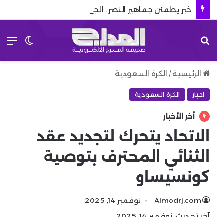
خبر يطمئن جماهير النصر.. الجناح الطائر يعود قبل انطلاق دوري روشن
بحث عن
الق
الوضع 
الرئيسية
/
الكرة السعودية
اخبار
الكرة السعودية
أخر الأخبار
الاتحاد يتحرك لتجديد عقد
الثنائي المحترف بتوصية
كونسيساو
Almodrj.com
نوفمبر 14, 2025
آخر تحديث: نوفمبر 14, 2025