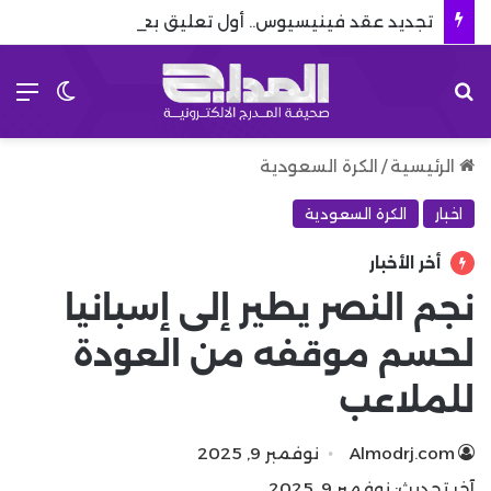
تجديد عقد فينيسيوس.. أول تعليق بعد نهاية مسلسل رحيله
بحث عن
الق
الوضع 
الرئيسية
/
الكرة السعودية
اخبار
الكرة السعودية
أخر الأخبار
نجم النصر يطير إلى إسبانيا
لحسم موقفه من العودة
للملاعب
Almodrj.com
نوفمبر 9, 2025
آخر تحديث: نوفمبر 9, 2025