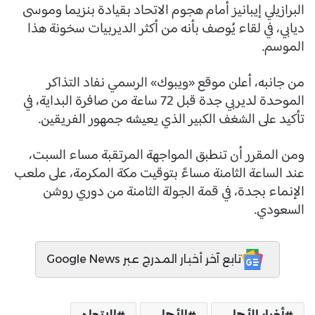
البرازيلي إيبانيز أمام هجوم الاتحاد بقيادة بنزيما وموسى
ديابي، في لقاء يُوصف بأنه من أكثر الديربيات سخونة هذا
الموسم.
من جانبه، أعلن موقع «ويبوك» الرسمي نفاد التذاكر
الموحدة لديربي جدة قبل 72 ساعة من صافرة البداية، في
تأكيد على الشغف الكبير الذي يعيشه جمهور الفريقين.
ومن المقرر أن تنطبق المواجهة المرتقبة مساء السبت،
عند الساعة الثامنة مساءً بتوقيت مكة المكرمة، على ملعب
الإنماء بجدة، في قمة الجولة الثامنة من دوري روشن
السعودي.
تابع آخر أخبار المدرج عبر Google News