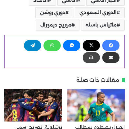
أخبار الأهلي
الأهلي
الاتحاد
الدوري السعودي
دوري روشن
ماتياس ياسله
ميريح ديميرال
مقالات ذات صلة
الهلال يصطدم بمطالب
برشلونة: تصريح رسمي