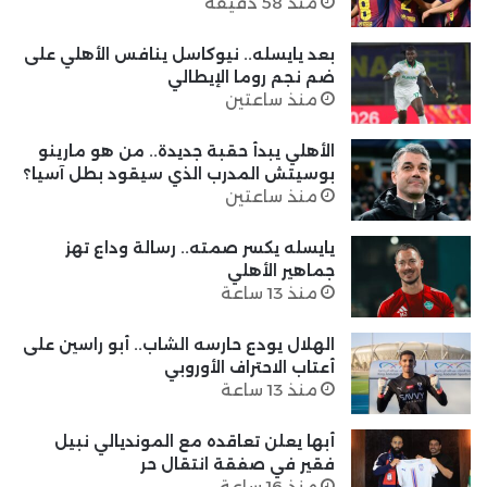
منذ 58 دقيقة
بعد يايسله.. نيوكاسل ينافس الأهلي على
ضم نجم روما الإيطالي
منذ ساعتين
الأهلي يبدأ حقبة جديدة.. من هو مارينو
بوسيتش المدرب الذي سيقود بطل آسيا؟
منذ ساعتين
يايسله يكسر صمته.. رسالة وداع تهز
جماهير الأهلي
منذ 13 ساعة
الهلال يودع حارسه الشاب.. أبو راسين على
أعتاب الاحتراف الأوروبي
منذ 13 ساعة
أبها يعلن تعاقده مع المونديالي نبيل
فقير في صفقة انتقال حر
منذ 16 ساعة