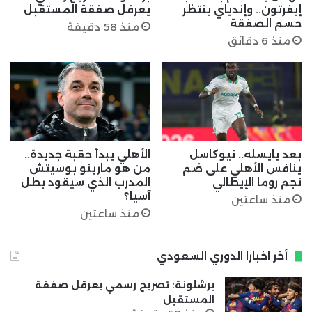
إيفرتون.. وإندياي ينتظر
يعرقل صفقة المستقبل
حسم الصفقة
منذ 58 دقيقة
منذ 6 دقائق
بعد يايسله.. نيوكاسل
الأهلي يبدأ حقبة جديدة..
ينافس الأهلي على ضم
من هو مارينو بوسيتش
نجم روما الإيطالي
المدرب الذي سيقود بطل
آسيا؟
منذ ساعتين
منذ ساعتين
أخر اخبارا الدوري السعودي
برشلونة: تصريح رسمي يعرقل صفقة
المستقبل