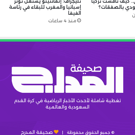
ي.. كيف نافست تركيا
تليجراف: إنفانتينو يستغل توتر
ودي بالصفقات؟
إسبانيا والمغرب للبقاء في رئاسة
الفيفا
ن
منذ 4 ساعات
تغطية شاملة لأحدث الأخبار الرياضية في كرة القدم
السعودية والعالمية
صحيفة المدرج
© جميع الحقوق محفوظة |