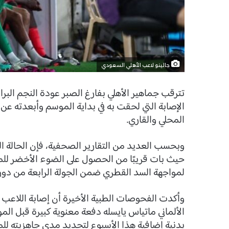
جالينو لاعب الأهلي السعودي
تترقب جماهير الأهلي بفارغ الصبر عودة النجم البر
الإصابة التي لحقت به في بداية الموسم وأبعدته ع
المحلي والقاري.
وبحسب العديد من التقارير الصحفية، فإن الحالة الص
حيث بات قريبًا من الحصول على الضوء الأخضر للمشا
لمواجهة السد القطري ضمن الجولة الرابعة من دوري
وأكدت الفحوصات الطبية الأخيرة أن إصابة اللاعب في
الألماني ماتياس يايسله دفعة معنوية كبيرة قبل الم
بدنية إضافية هذا الأسبوع لتحديد مدى جاهزيته للمش