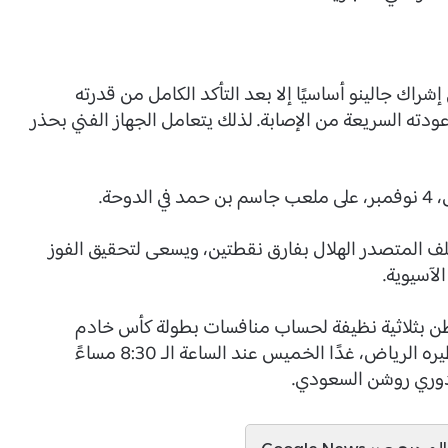
راك جالينو أساسيًا إلا بعد التأكد الكامل من قدرته
دته السريعة من الإصابة. لذلك يتعامل الجهاز الفني بحذر
حة.
لمركز الثاني في مجموعته بـ 7 نقاط، خلف المتصدر الهلال بفارق نقطتين، ويسعى لتحقيق الفوز
الآسيوية.
اطن بثلاثية نظيفة لحساب منافسات بطولة كأس خادم
الحرمين الشريفين، كما سيواجه النادي الجداوي نظيره الرياض، غدًا الخميس عند الساعة الـ 8:30 مساءً
 دوري روشن السعودي.