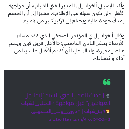
وأكد الإسباني ألغواسيل، المدير الفني للشباب، أن مواجهة
الأهلي «لن تكون سهلة على الإطلاق»، مشيرًا إلى أن الخصم
يمتلك جودة عالية ويحتاج إلى تركيز كبير من لاعبيه.
وقال ألغواسيل في المؤتمر الصحفي الذي عُقد مساء
الأربعاء بمقر النادي العاصمي: «الأهلي فريق قوي ويضم
عناصر مميزة، ولذلك علينا أن نقدم أفضل ما لدينا من
أداء وانضباط».
| حديث المدير الفني السيد "إيمانول
الغواسيل" قبل مواجهة
#الأهلي_الشباب
|
#يلا_شباب
#دوري_روشن_السعودي
pic.twitter.com/KlkvDFO3H3