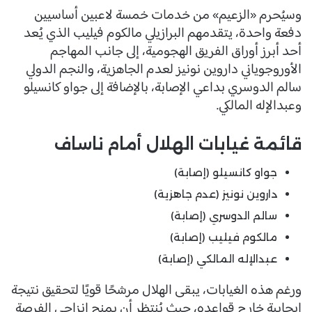
وسيُحرم «الزعيم» من خدمات خمسة لاعبين أساسيين
دفعة واحدة، يتقدمهم البرازيلي مالكوم فيليب الذي يُعد
أحد أبرز أوراق الفريق الهجومية، إلى جانب المهاجم
الأوروجوياني داروين نونيز لعدم الجاهزية، والنجم الدولي
سالم الدوسري بداعي الإصابة، بالإضافة إلى جواو كانسيلو
وعبدالإله المالكي.
قائمة غيابات الهلال أمام ناساف
جواو كانسيلو (إصابة)
داروين نونيز (عدم جاهزية)
سالم الدوسري (إصابة)
مالكوم فيليب (إصابة)
عبدالإله المالكي (إصابة)
ورغم هذه الغيابات، يبقى الهلال مرشحًا قويًا لتحقيق نتيجة
إيجابية خارج قواعده، حيث يُنتظر أن يمنح إنزاجي الفرصة