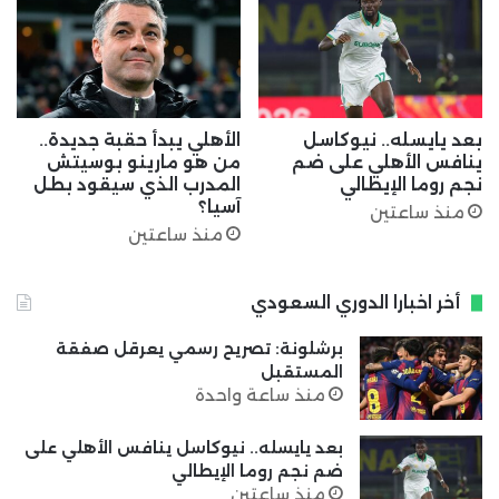
بعد يايسله.. نيوكاسل
الأهلي يبدأ حقبة جديدة..
ينافس الأهلي على ضم
من هو مارينو بوسيتش
نجم روما الإيطالي
المدرب الذي سيقود بطل
آسيا؟
منذ ساعتين
منذ ساعتين
أخر اخبارا الدوري السعودي
برشلونة: تصريح رسمي يعرقل صفقة
المستقبل
منذ ساعة واحدة
بعد يايسله.. نيوكاسل ينافس الأهلي على
ضم نجم روما الإيطالي
منذ ساعتين