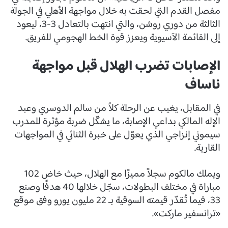
مفصل القدم التي لحقت به خلال مواجهة الأهلي في الجولة
الثالثة من دوري روشن، والتي انتهت بالتعادل 3-3، ليعود
إلى القائمة الآسيوية ويعزز قوة الخط الهجومي للفريق.
الإصابات تضرب الهلال قبل مواجهة
ناساف
في المقابل، يغيب عن الرحلة كلاً من سالم الدوسري وعبد
الإله المالكي بداعي الإصابة، ما يشكّل ضربة مؤثرة للمدرب
سيموني إنزاجي الذي يعوّل على خبرة الثنائي في المواجهات
القارية.
ويملك مالكوم سجلاً مميزًا مع الهلال، حيث خاض 102
مباراة في مختلف البطولات، سجّل خلالها 40 هدفًا وصنع
33، فيما تُقدّر قيمته السوقية بـ 22 مليون يورو وفق موقع
«ترانسفير ماركت».