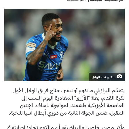
مالكوم نجم الهلال
يتقدّم البرازيلي
، جناح فريق الهلال الأول
مالكوم أوليفيرا
لكرة القدم، بعثة “الأزرق” المغادرة اليوم السبت إلى
العاصمة الأوزبكية طشقند، لمواجهة ناساف، الإثنين
المقبل، ضمن الجولة الثانية من دوري أبطال آسيا للنخبة.
وأكد مصدر خاص لـ«الرياضية» أن مالكوم تجاوز إصابته في