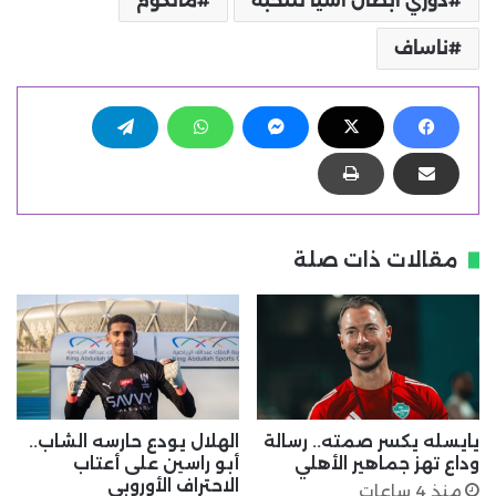
دوري أبطال آسيا للنخبة
مالكوم
ناساف
مقالات ذات صلة
يايسله يكسر صمته.. رسالة
الهلال يودع حارسه الشاب..
وداع تهز جماهير الأهلي
أبو راسين على أعتاب
الاحتراف الأوروبي
منذ 4 ساعات