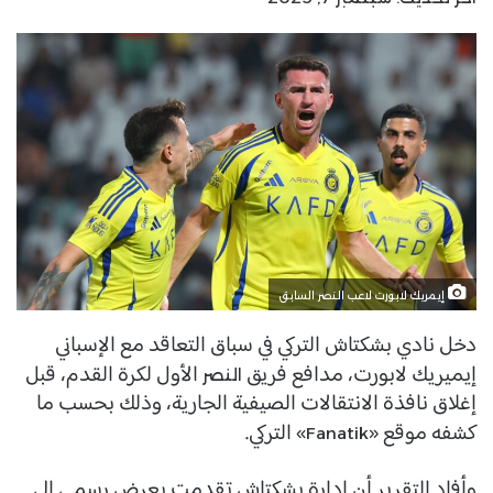
إيمريك لابورت لاعب النصر السابق
دخل نادي بشكتاش التركي في سباق التعاقد مع الإسباني
إيميريك لابورت، مدافع فريق
الأول لكرة القدم، قبل
النصر
إغلاق نافذة الانتقالات الصيفية الجارية، وذلك بحسب ما
كشفه موقع «
» التركي.
Fanatik
وأفاد التقرير أن إدارة بشكتاش تقدمت بعرض رسمي إلى