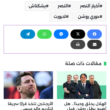
أخبار النصر
النصر
بشكتاش
دوري روشن
لابورت
مقالات ذات صلة
الهلال يحلق وحيدًا… هل
الأرجنتين تتخذ قرارًا سريعًا
أصبح بطل روشن قبل
لتكريم والد ميسي