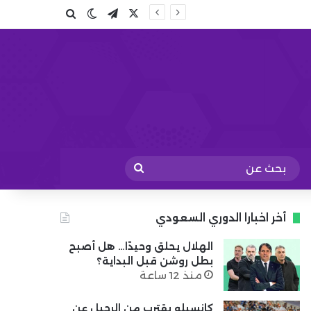
X
تيلقرام
بحث عن
الوضع المظلم
بحث
عن
أخر اخبارا الدوري السعودي
الهلال يحلق وحيدًا… هل أصبح
بطل روشن قبل البداية؟
منذ 12 ساعة
كانسيلو يقترب من الرحيل عن