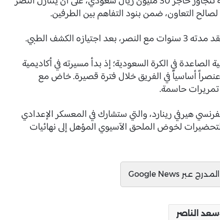
وأشارت المصادر ذاتها إلى أن القيمة المالية للصفقة تتجاوز حاجز 30 مليون ريال سعودي، على أن يتنازل النصر
صالح التعاون، ضمن بنود التفاهم بين الطرفين.
ه الكشف الطبي.
 الصاعدة في الكرة السعودية؛ إذ بدأ مسيرته في أكاديمية
ينتقل إلى التعاون عام 2022، ليصبح عنصراً أساسياً في الفريق خلال فترة قصيرة. خاض مع
فرنسي هيرفي رينارد، والتي ستشارك في المعسكر الإعدادي
التحضيرات لخوض الملحق الآسيوي المؤهل إلى نهائيات
ج عبر Google News
سعد الناصر