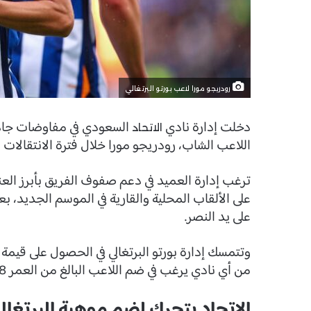
رودريجو مورا لاعب بورتو البرتغالي
دخلت إدارة نادي
السعودي في مفاوضات جادة 
الاتحاد
اللاعب الشاب، رودريجو مورا خلال فترة الانتقالات ا
ترغب إدارة العميد في دعم صفوف الفريق بأبرز العن
على الألقاب المحلية والقارية في الموسم الجديد، ب
على يد النصر.
من أي نادي يرغب في ضم اللاعب البالغ من العمر 18 عامًا.
الاتحاد يتحرك لضم موهبة البرتغال