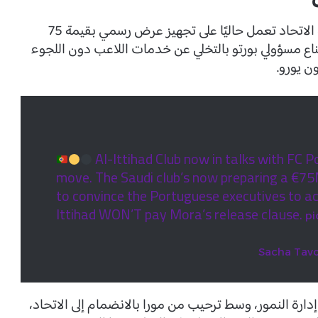
وأشار الصحفي الموثوق “ساشا تافولييري”، إن إدارة الاتحاد تعمل حاليًا على تجهيز عرض رسمي بقيمة 75
اع مسؤولي بورتو بالتخلي عن خدمات اللاعب دون اللجوء
Al-Ittihad Club now in talks with FC 
move. The Saudi club’s now preparing a €75M
to convince the Portuguese executives to acc
Ittihad WON’T pay Mora’s release clause.
pi
رة النمور، وسط ترحيب من مورا بالانضمام إلى الاتحاد،