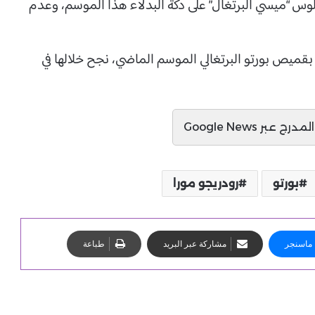
جلوس “ميسي البرتغال” على دكة البدلاء هذا الموسم، وعدم
 البرتغالي، رودريجو مورا في 40 مباراة بقميص بورتو البرتغالي الموسم الماضي، نجح خلالها في
ج عبر Google News
بورتو
رودريجو مورا
ماسنجر
مشاركة عبر البريد
طباعة