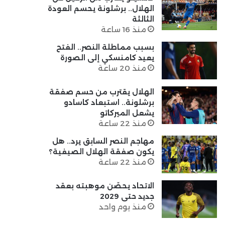
الهلال.. برشلونة يحسم العودة
الثالثة
منذ 16 ساعة
بسبب مماطلة النصر.. الفتح
يعيد كامنسكي إلى الصورة
منذ 20 ساعة
الهلال يقترب من حسم صفقة
برشلونة.. استبعاد كاسادو
يشعل الميركاتو
منذ 22 ساعة
مهاجم النصر السابق يرد.. هل
يكون صفقة الهلال الصيفية؟
منذ 22 ساعة
الاتحاد يحصّن موهبته بعقد
جديد حتى 2029
منذ يوم واحد