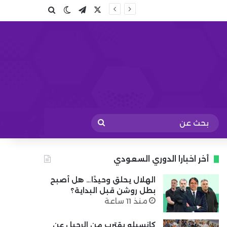
X
تيلقرام
بحث عن
الوضع المظلم
بحث
عن
أخر اخبارا الدوري السعودي
الهلال يحلق وحيدًا… هل أصبح
بطل روشن قبل البداية؟
منذ 11 ساعة
كانسيلو يقترب من الرحيل عن