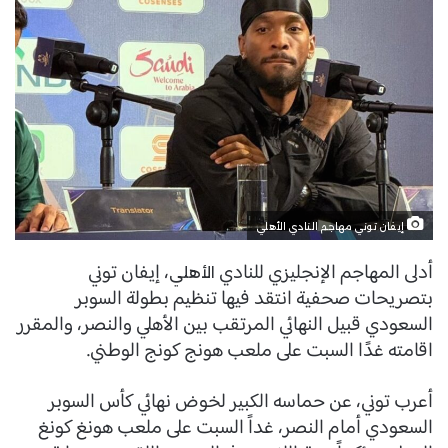
إيفان توني مهاجم النادي الأهلي
أدلى المهاجم الإنجليزي للنادي
، إيفان توني
الأهلي
بتصريحات صحفية انتقد فيها تنظيم بطولة السوبر
السعودي قبيل النهائي المرتقب بين الأهلي والنصر، والمقرر
اقامته غدًا السبت على ملعب هونج كونج الوطني.
أعرب توني، عن حماسه الكبير لخوض نهائي كأس السوبر
السعودي أمام النصر، غداً السبت على ملعب هونغ كونغ