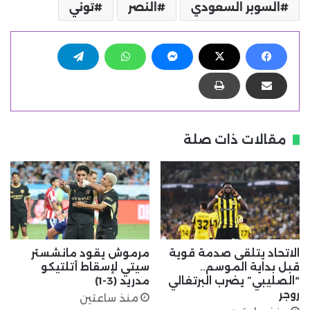
السوبر السعودي
النصر
توني
مقالات ذات صلة
الاتحاد يتلقى صدمة قوية
مرموش يقود مانشستر
قبل بداية الموسم..
سيتي لإسقاط أتلتيكو
“الصليبي” يضرب البرتغالي
مدريد (3-1)
روجر
منذ ساعتين