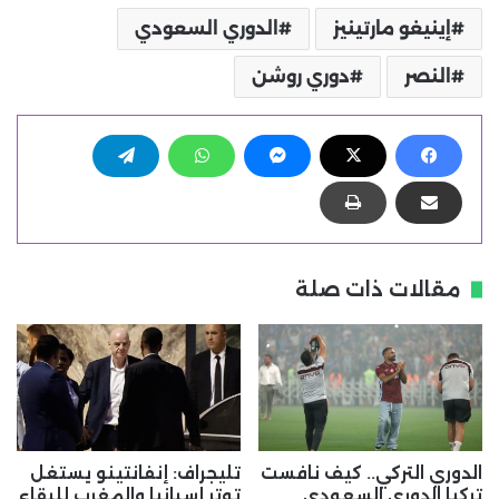
إينيغو مارتينيز
الدوري السعودي
النصر
دوري روشن
مقالات ذات صلة
الدوري التركي.. كيف نافست
تليجراف: إنفانتينو يستغل
تركيا الدوري السعودي
توتر إسبانيا والمغرب للبقاء