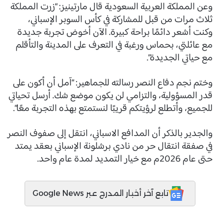
وعن المملكة العربية السعودية قال مارتينيز: “زرت المملكة
ثلاث مرات من قبل للمشاركة في كأس السوبر الإسباني،
وكنت أشعر دائمًا براحة كبيرة. الآن أخوض تجربة جديدة
مع عائلتي، بحماس ورغبة في التعرف على المدينة والتأقلم
مع حياتي الجديدة”.
وختم نجم دفاع النصر رسالته للجماهير: “آمل أن أكون على
قدر المسؤولية، والتزامي لن يكون موضع شك. أرسل تحياتي
للجميع، وأتطلع لرؤيتكم قريبًا لنستمتع بهذه التجربة معًا”.
والجدير بالذكر أن المدافع الاسباني، انتقل إلى صفوف النصر
في صفقة انتقال حر من نادي برشلونة الإسباني بعقد يمتد
حتى عام 2026م مع خيار التمديد لمدة عام واحد.
تابع آخر أخبار المدرج عبر Google News