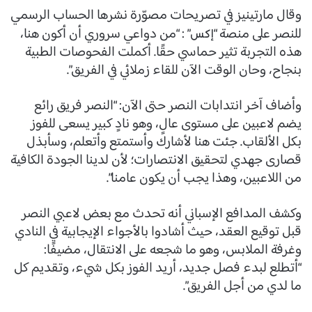
وقال مارتينيز في تصريحات مصوّرة نشرها الحساب الرسمي
للنصر على منصة “
” : “من دواعي سروري أن أكون هنا،
إكس
هذه التجربة تثير حماسي حقًا. أكملت الفحوصات الطبية
بنجاح، وحان الوقت الآن للقاء زملائي في الفريق”.
وأضاف آخر انتدابات النصر حتى الآن: “النصر فريق رائع
يضم لاعبين على مستوى عالٍ، وهو نادٍ كبير يسعى للفوز
بكل الألقاب. جئت هنا لأشارك وأستمتع وأتعلم، وسأبذل
قصارى جهدي لتحقيق الانتصارات؛ لأن لدينا الجودة الكافية
من اللاعبين، وهذا يجب أن يكون عامنا”.
وكشف المدافع الإسباني أنه تحدث مع بعض لاعبي النصر
قبل توقيع العقد، حيث أشادوا بالأجواء الإيجابية في النادي
وغرفة الملابس، وهو ما شجعه على الانتقال، مضيفًا:
“أتطلع لبدء فصل جديد، أريد الفوز بكل شيء، وتقديم كل
ما لدي من أجل الفريق”.