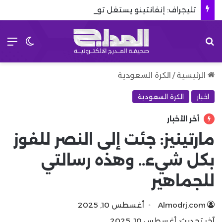
تليجراف: إنفانتينو يستغل توتر إسبانيا والمغرب للبقاء في رئاسة الفيفا
بحث عن
الق
الوضع 
الرئيسية
/
الكرة السعودية
اخبار
الكرة السعودية
أخر الأخبار
مارتينيز: جئت إلى النصر للفوز
بكل شيء.. وهذه رسالتي
للجماهير
Almodrj.com
أغسطس 10, 2025
آخر تحديث: أغسطس 10, 2025