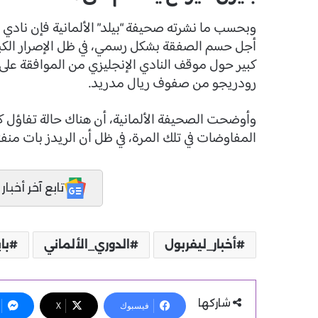
وبحسب ما نشرته صحيفة “بيلد” الألمانية فإن نادي
أجل حسم الصفقة بشكل رسمي، في ظل الإصرار الكبي
كبير حول موقف النادي الإنجليزي من الموافقة على 
رودريجو من صفوف ريال مدريد.
وأوضحت الصحيفة الألمانية، أن هناك حالة تفاؤل 
المفاوضات في تلك المرة، في ظل أن الريدز بات منفت
تابع آخر أخبار المدر
أخبار_ليفربول
الدوري_الألماني
با
شاركها
فيسبوك
X