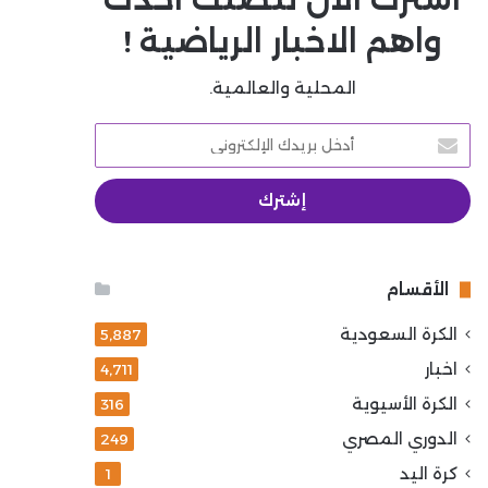
واهم الاخبار الرياضية !
المحلية والعالمية.
أدخل
بريدك
الإلكتروني
الأقسام
الكرة السعودية
5٬887
اخبار
4٬711
الكرة الأسيوية
316
الدوري المصري
249
كرة اليد
1