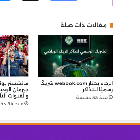
مقالات ذات صلة
الرجاء يختار webook.com شريكًا
مانشستر يون
رسميًا للتذاكر
جيرمان الودية
والقنوات النا
منذ 33 دقيقة
منذ 54 دقيقة