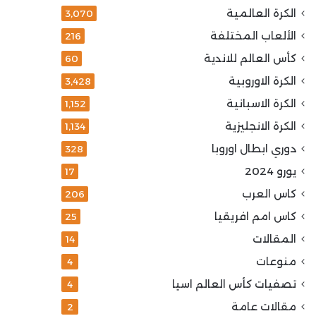
الكرة العالمية
3٬070
الألعاب المختلفة
216
كأس العالم للاندية
60
الكرة الاوروبية
3٬428
الكرة الاسبانية
1٬152
الكرة الانجليزية
1٬134
دوري ابطال اوروبا
328
يورو 2024
17
كاس العرب
206
كاس امم افريقيا
25
المقالات
14
منوعات
4
تصفيات كأس العالم اسيا
4
مقالات عامة
2