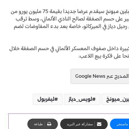
سيقدم عرضا جديدا بقيمة 75 مليون يورو من
بايرن ميونخ
ر على حسم الصفقة لصالح النادي الألماني، وسط ترقب
رحيل دياز في الميركاتو، خاصة بعد بدء المفاوضات لضم
كبيرة داخل صفوف المعسكر الألماني في حسم الصفقة خلال
حا على فكرة بيع اللاعب.
ج عبر Google News
يرن_ميونخ
لويس_دياز
ليفربول
ماسنجر
مشاركة عبر البريد
طباعة