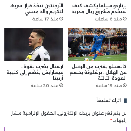
برناردو سيلفا يكشف كيف
الأرجنتين تتخذ قرارًا سريعًا
سيخدم مشروع ريال مدريد
لتكريم والد ميسي
منذ 6 ساعات
منذ 17 ساعة
كانسيلو يقترب من الرحيل
آرسنال يضرب بقوة..
عن الهلال.. برشلونة يحسم
غيمارايش ينضم إلى كتيبة
العودة الثالثة
أرتيتا
منذ 19 ساعة
منذ 20 ساعة
اترك تعليقاً
لن يتم نشر عنوان بريدك الإلكتروني.
الحقول الإلزامية مشار
إليها بـ
*