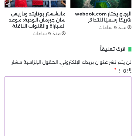
الرجاء يختار webook.com
مانشستر يونايتد وباريس
شريكًا رسميًا للتذاكر
سان جيرمان الودية: موعد
المباراة والقنوات الناقلة
منذ 9 ساعات
منذ 9 ساعات
اترك تعليقاً
لن يتم نشر عنوان بريدك الإلكتروني.
الحقول الإلزامية مشار
إليها بـ
*
ا
ل
ت
ع
ل
ي
ق