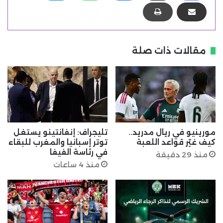
مقالات ذات صلة
مورينيو في ريال مدريد..
تليجراف: إنفانتينو يستغل
كيف غيّر قواعد اللعبة
توتر إسبانيا والمغرب للبقاء
في رئاسة الفيفا
منذ 29 دقيقة
منذ 4 ساعات