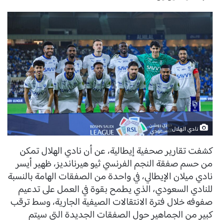
نادي الهلال
كشفت تقارير صحفية إيطالية، عن أن نادي الهلال تمكن
من حسم صفقة النجم الفرنسي ثيو هيرنانديز، ظهير أيسر
نادي ميلان الإيطالي، في واحدة من الصفقات الهامة بالنسبة
للنادي السعودي، الذي يطمح بقوة في العمل على تدعيم
صفوفه خلال فترة الانتقالات الصيفية الجارية، وسط ترقب
كبير من الجماهير حول الصفقات الجديدة التي سيتم