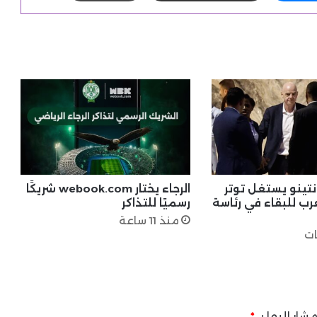
انتينو يستغل توتر
الرجاء يختار webook.com شريكًا
غرب للبقاء في رئاسة
رسميًا للتذاكر
منذ 11 ساعة
شار إليها بـ
*