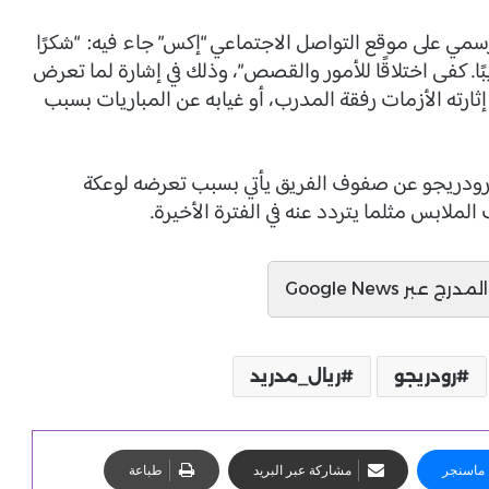
الرسمي على موقع التواصل الاجتماعي “إكس” جاء فيه: “شكرًا
ًا. كفى اختلاقًا للأمور والقصص”، وذلك في إشارة لما تعرض
إثارته الأزمات رفقة المدرب، أو غيابه عن المباريات بسبب
 رودريجو عن صفوف الفريق يأتي بسبب تعرضه لوعكة
ملابس مثلما يتردد عنه في الفترة الأخيرة.
ج عبر Google News
رودريجو
ريال_مدريد
ماسنجر
مشاركة عبر البريد
طباعة