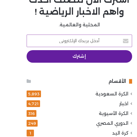
واهم الاخبار الرياضية !
المحلية والعالمية.
أدخل
بريدك
الإلكتروني
الأقسام
الكرة السعودية
5٬893
اخبار
4٬721
الكرة الأسيوية
316
الدوري المصري
249
كرة اليد
1