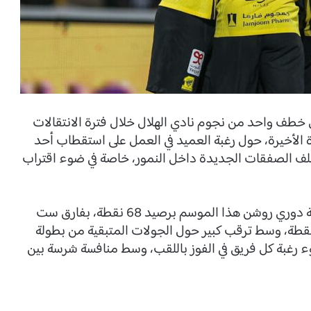
خطف واحد من نجوم نادي الهلال خلال فترة الانتقالات
ة الأخيرة، حول رغبة العميد في العمل على استقطاب أحد
ملف الصفقات الجديدة داخل النمور، خاصة في ضوء اقتراب
على عرش صدارة جدول ترتيب بطولة دوري روشن هذا الموسم برصيد 68 نقطة، بفارق ست
ط عن أقرب منافسيه نادي الهلال صاحب الـ 62 نقطة، وسط ترقب كبير حول الجولات المتبقية من بطولة
ء رغبة كل فريق في الفوز باللقب، وسط منافسة شرسة بين