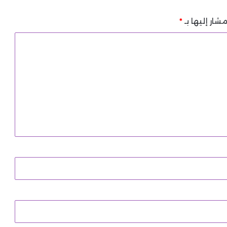
شار إليها بـ
*