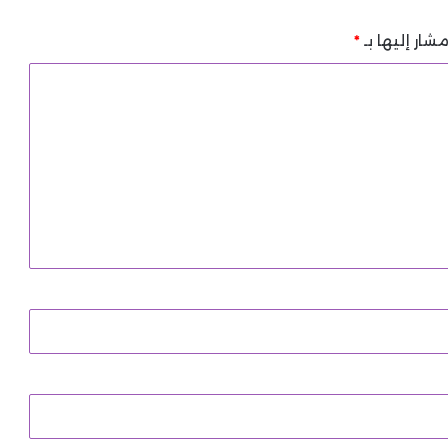
شار إليها بـ
*