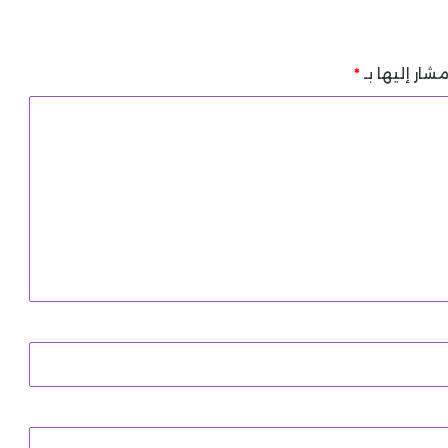
شار إليها بـ
*