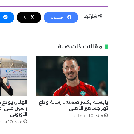
شاركها
فيسبوك
X
مقالات ذات صلة
يايسله يكسر صمته.. رسالة وداع
الهلال يودع ح
تهز جماهير الأهلي
راسين على أع
الأوروبي
منذ 10 ساعات
منذ 10 ساعات