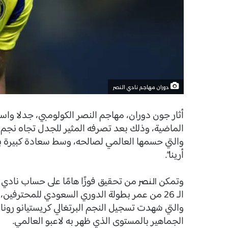
دوران مهاجم نادي النصر
أثار جون دوران، مهاجم النصر الكولومبي، جدلا واسع
الماضية، وذلك بعد تصرفه المثير للجدل تجاه نجم ال
والتي حسمها العالمي لصالحه، وسط سعادة كبيرة بين
أرينا”.
وتمكن
من تحقيق فوزًا هامًا على حساب نادي
النصر
الـ 26 من عمر بطولة الدوري السعودي للمحترفين،
والتي شهدت تسجيل النجم البرتغالي كريستيانو رون
الجماهير بالمستوى الذي ظهر به لاعبو العالمي.