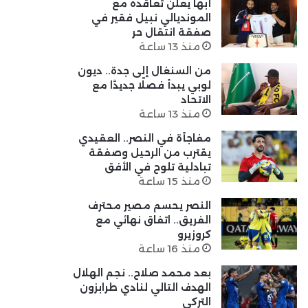
أبها يعلن تعاقده مع
المونديالي نبيل فقير في
صفقة انتقال حر
منذ 13 ساعة
من السنغال إلى جدة.. ديون
لوبي يبدأ فصلًا جديدًا مع
الاتحاد
منذ 13 ساعة
مفاجأة في النصر.. العقيدي
يقترب من الرحيل وصفقة
تبادلية تلوح في الأفق
منذ 15 ساعة
النصر يحسم مصير محترف
الفريق.. اتفاق نهائي مع
كروزيرو
منذ 16 ساعة
بعد محمد صلاح.. نجم الهلال
الهدف التالي لنادي طرابزون
التركي