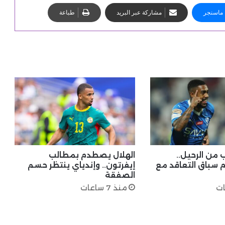
ماسنجر
مشاركة عبر البريد
طباعة
 من الرحيل..
الهلال يصطدم بمطالب
م سباق التعاقد مع
إيفرتون.. وإندياي ينتظر حسم
الصفقة
منذ 7 ساعات