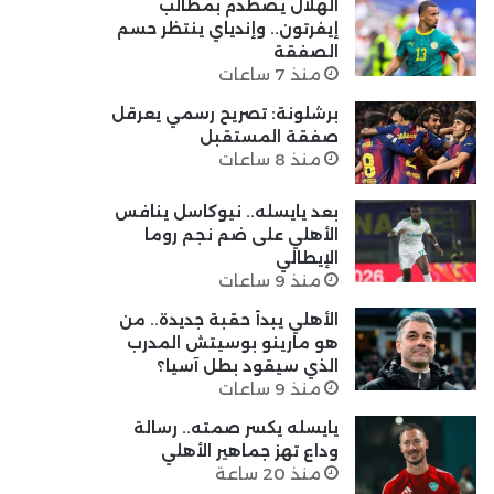
الهلال يصطدم بمطالب
إيفرتون.. وإندياي ينتظر حسم
الصفقة
منذ 7 ساعات
برشلونة: تصريح رسمي يعرقل
صفقة المستقبل
منذ 8 ساعات
بعد يايسله.. نيوكاسل ينافس
الأهلي على ضم نجم روما
الإيطالي
منذ 9 ساعات
الأهلي يبدأ حقبة جديدة.. من
هو مارينو بوسيتش المدرب
الذي سيقود بطل آسيا؟
منذ 9 ساعات
يايسله يكسر صمته.. رسالة
وداع تهز جماهير الأهلي
منذ 20 ساعة