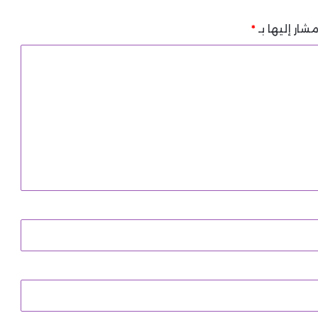
شار إليها بـ
*