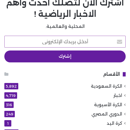
اشترك الان لتصلك احدث واهم
الاخبار الرياضية !
المحلية والعالمية.
أدخل
بريدك
الإلكتروني
الأقسام
الكرة السعودية
5٬892
اخبار
4٬719
الكرة الأسيوية
316
الدوري المصري
249
كرة اليد
1