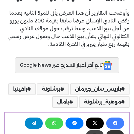
وأوضحت التقارير أن هذا العرض يأتي للمرة الثانية بعدما
رفض النادي الإسباني عرضا سابقا بقيمة 200 مليون يورو
من أجل بيع اللاعب، وسط ترقب حول موقف النادي
الكتالوني النهائي بشأن بيع اللاعب حال وصول عرض رسمي
بقيمة ربع مليار يورو في الفترة القادمة.
تابع آخر أخبار المدرج عبر Google News
باريس_سان_جيرمان
برشلونة
رافينيا
موهبة_برشلونة
يامال