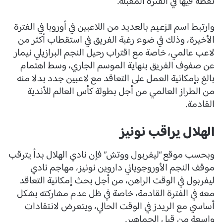
نقطة فيها في الفترة المقبلة.
وارتبط اسم
بالعديد من اللاعبين في أوروبا في الفترة
الزعيم
الأخيرة، وذلك في ضوء رغبة الفريق في استقطاب أكثر من
لاعب عالمي، خاصة مع اقتراب رحيل النجم البرازيلي نيمار
عن صفوف الفريق بنهاية الموسم الجاري، وسط اهتمام
بالغ بإمكانية العمل على التعاقد مع لاعبين جدد بدلا منه
من الطراز العالمي من أجل بطولة كأس العالم للأندية
القادمة.
الهلال يراقب نونيز
وبحسب موقع “ليفربول ووتش” فإن نادي الهلال بدأ يترقب
موقف النجم الأوروجوياني داروين نونيز، مهاجم نادي
ليفربول في الوقت الراهن، من أجل بحث إمكانية التعاقد
معه في الفترة القادمة، خاصة في ظل عدم مشاركته بشكل
أساسي مع الريدز في الوقت الحالي، ويتعرض لانتقادات
واسعة من قبل الجماهير.